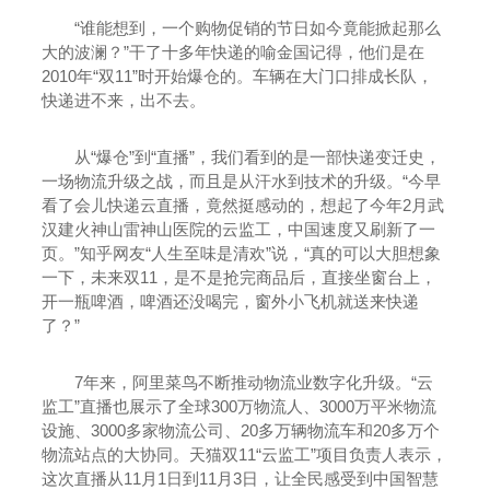
“谁能想到，一个购物促销的节日如今竟能掀起那么
大的波澜？”干了十多年快递的喻金国记得，他们是在
2010年“双11”时开始爆仓的。车辆在大门口排成长队，
快递进不来，出不去。
从“爆仓”到“直播”，我们看到的是一部快递变迁史，
一场物流升级之战，而且是从汗水到技术的升级。“今早
看了会儿快递云直播，竟然挺感动的，想起了今年2月武
汉建火神山雷神山医院的云监工，中国速度又刷新了一
页。”知乎网友“人生至味是清欢”说，“真的可以大胆想象
一下，未来双11，是不是抢完商品后，直接坐窗台上，
开一瓶啤酒，啤酒还没喝完，窗外小飞机就送来快递
了？”
7年来，阿里菜鸟不断推动物流业数字化升级。“云
监工”直播也展示了全球300万物流人、3000万平米物流
设施、3000多家物流公司、20多万辆物流车和20多万个
物流站点的大协同。天猫双11“云监工”项目负责人表示，
这次直播从11月1日到11月3日，让全民感受到中国智慧