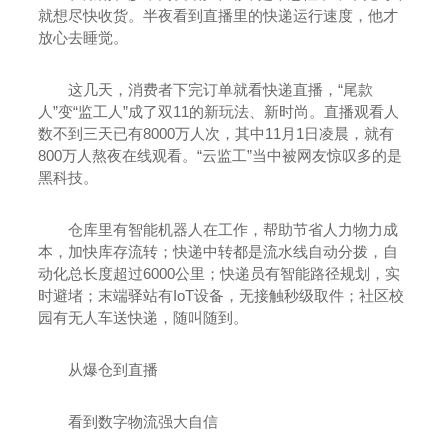
就想尽快收货。半夜看到直播里的快递运行速度，他才
放心去睡觉。
这几天，消费者下完订单就看快递直播，“尾款
人”变“监工人”成了双11的新玩法、新时尚。直播观看人
数不到三天已有8000万人次，其中11月1日凌晨，就有
800万人熬夜在线观看。“云监工”当中被网友惊叹多的是
黑科技。
仓库里有智能机器人在工作，帮助节省人力物力成
本，加快库存流转；快递中转都是流水线自动分拨，自
动化总长度超过6000公里；快递员有智能路径规划，实
时避堵；末端驿站有IoT设备，无接触秒级取件；社区校
园有无人车送快递，随叫随到。
从爆仓到直播
看到数字物流强大自信