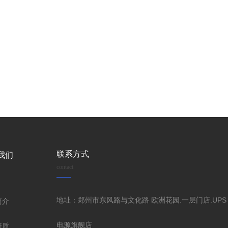
联系方式
我们
contact
地址：郑州市东风路与文化路 欧洲花园.一层门店.UPS
简介
电源旗舰店
资质