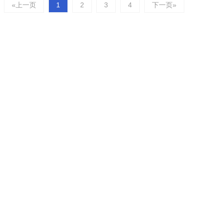
«上一页
1
2
3
4
下一页»
2V7AH
松下电池12V17AH