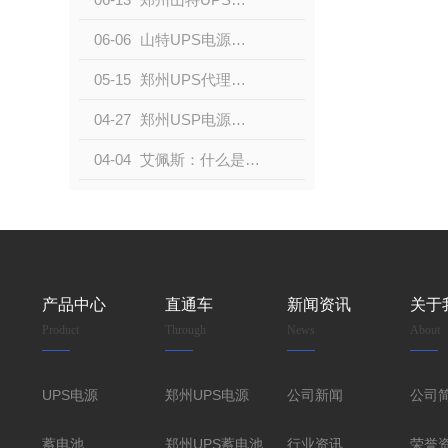
06-06
山特UPS电源系列-位置于行业高点
05-15
郑州UPS代理来说说不间断电源如何接线
04-27
郑州USP电源厂家来说一说UPS电源的作用
04-04
艾佩斯：什么是UPS电源
产品中心
直通车
新闻资讯
关于
Product
Through
News
About
UPS电源
郑州UPS电源
公司新闻
公司
蓄电池
郑州UPS蓄电池
行业资讯
荣誉