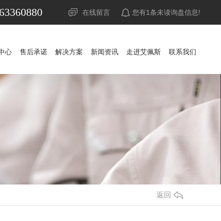
63360880
在线留言
您有
1
条未读询盘信息!
中心
售后承诺
解决方案
新闻资讯
走进艾佩斯
联系我们
中心
售后承诺
解决方案
新闻资讯
走进艾佩斯
联系我们
UPS电源
公司新闻
山特UPS电源
公司新闻
蓄电池
行业资讯
科华UPS电源
山特蓄电池
行业资讯
精密空调
常见问答
科士达UPS电源
山特精密空调
松下蓄电池
常见问答
调
稳压器
时事聚焦
维谛艾默生精密空调
APC UPS电源
赛能蓄电池
时事聚焦
防雷器
其他
施耐德UPS电源
耐力赛蓄电池
其他
源
发电机组
维谛艾默生UPS电源
阿里山蓄电池
返回
池
机房
维谛艾默生蓄电池
华为UPS电源