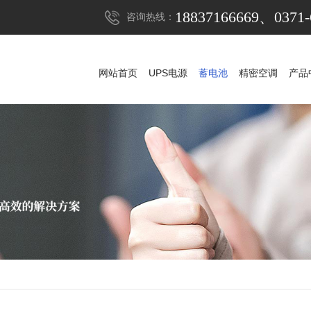
18837166669、0371-
咨询热线：
网站首页
UPS电源
蓄电池
精密空调
产品
网站首页
UPS电源
蓄电池
精密空调
产品
UPS电源
山特UPS电源
蓄电池
科华UPS电源
山特蓄电池
精密空调
科士达UPS电源
山特精密空调
松下蓄电池
稳压器
维谛艾默生精密空
APC UPS电源
赛能蓄电池
防雷器
施耐德UPS电源
耐力赛蓄电池
发电机组
维谛艾默生UPS电
阿里山蓄电池
机房
维谛艾默生蓄电
华为UPS电源