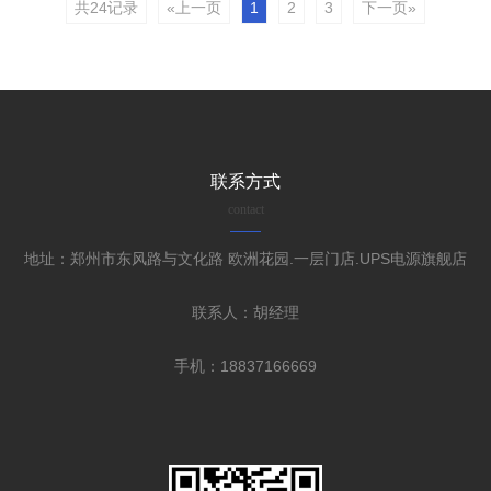
共24记录
«上一页
1
2
3
下一页»
联系方式
contact
地址：郑州市东风路与文化路 欧洲花园.一层门店.UPS电源旗舰店
联系人：胡经理
手机：18837166669