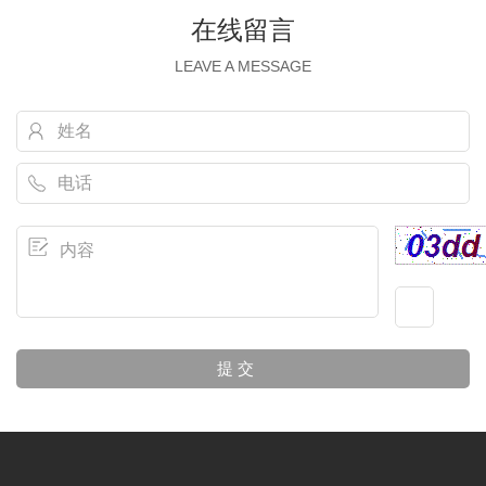
在线留言
LEAVE A MESSAGE