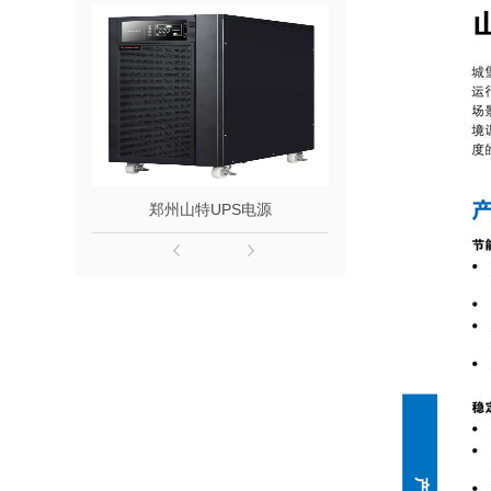
郑州山特UPS电源
松下电池1