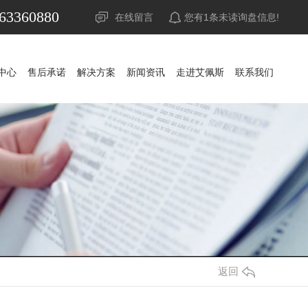
63360880
在线留言
您有
1
条未读询盘信息!
中心
售后承诺
解决方案
新闻资讯
走进艾佩斯
联系我们
中心
售后承诺
解决方案
新闻资讯
走进艾佩斯
联系我们
UPS电源
公司新闻
山特UPS电源
公司新闻
蓄电池
行业资讯
科华UPS电源
山特蓄电池
行业资讯
精密空调
常见问答
科士达UPS电源
山特精密空调
松下蓄电池
常见问答
调
稳压器
时事聚焦
维谛艾默生精密空调
APC UPS电源
赛能蓄电池
时事聚焦
防雷器
其他
施耐德UPS电源
耐力赛蓄电池
其他
源
发电机组
维谛艾默生UPS电源
阿里山蓄电池
返回
池
机房
维谛艾默生蓄电池
华为UPS电源