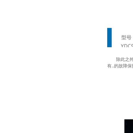
除此之
有..的故障