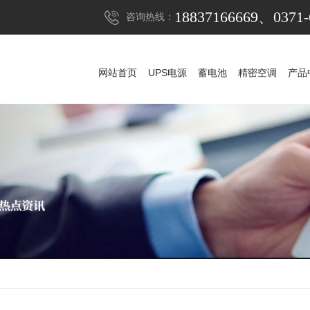
18837166669、0371-
咨询热线：
网站首页
UPS电源
蓄电池
精密空调
产品
网站首页
UPS电源
蓄电池
精密空调
产品
UPS电源
山特UPS电源
蓄电池
科华UPS电源
山特蓄电池
精密空调
科士达UPS电源
山特精密空调
松下蓄电池
稳压器
维谛艾默生精密空
APC UPS电源
赛能蓄电池
防雷器
施耐德UPS电源
耐力赛蓄电池
发电机组
维谛艾默生UPS电
阿里山蓄电池
机房
维谛艾默生蓄电
华为UPS电源