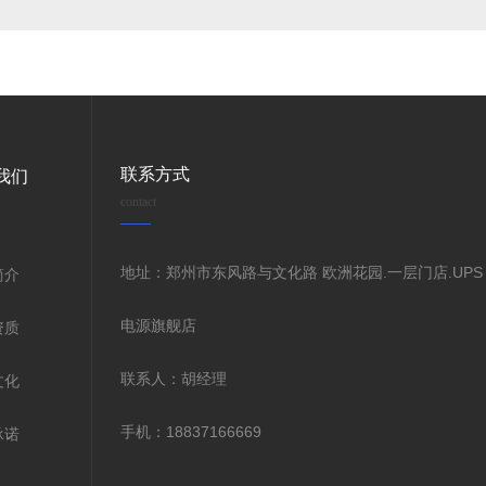
联系方式
我们
contact
地址：郑州市东风路与文化路 欧洲花园.一层门店.UPS
简介
电源旗舰店
资质
联系人：胡经理
文化
手机：18837166669
承诺