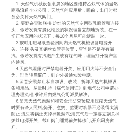
1. 天然气机械设备隶属的地区要维持乙炔气体的当然
商品流通企业公司，天然气的应用后，睡前，出门时都
务必关掉天然气阀门。
2. 要勤奋查验联接 炉灶的天然气专用型乳腺管和连接
头，假若发觉有脆化松脱的状况理当立刻地拆装。在一
切正常应用的状况下，每18个月尽可能拆装一次。
3.按时用肥皂液查验房间内天然气机械设备电源开
关、连接 头及其钢丝软管等位置，查询是不是存有漏
汽。假若发觉有汽泡产生或有煤气味，理当打开窗户室
内通风。
4.天然气泄露时严禁电器开关、应用用火等不安全行
为。理当轻启窗门，到户外拨通知险电話。
5.留意安裝禁止私自加设、改裝、拆卸天然气机械设
备和用品。尽量时,持《煤气使用证》到燃气公司申请办
理办理流程,准许后由燃气公司派员解决。
6.留意天然气跑漏和和安全消防查验应用压缩天然气
时要有些人照料,烧开、煮奶、熬粥时容器不必装得太满,
防止 流失将锅灶灭掉导致漏汽;用完气后一定要立刻关掉
炉灶电源开关、截止阀门睡觉前关掉移门,开启厨房窗
户。