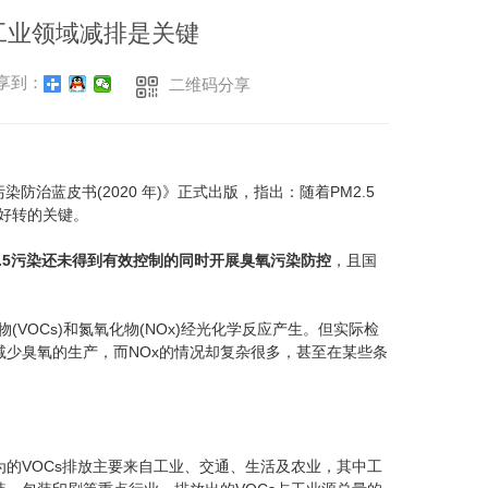
金武士UPS电源
科华蓄电池
工业领域减排是关键
享到：
二维码分享
蓝皮书(2020 年)》正式出版，指出：随着PM2.5
好转的关键。
2.5污染还未得到有效控制的同时开展臭氧污染防控
，且国
OCs)和氮氧化物(NOx)经光化学反应产生。但实际检
减少臭氧的生产，而NOx的情况却复杂很多，甚至在某些条
的VOCs排放主要来自工业、交通、生活及农业，其中工