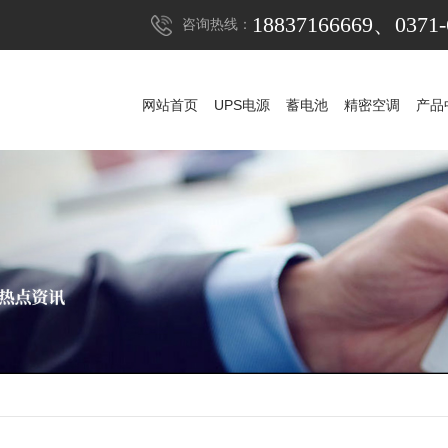
18837166669、0371-
咨询热线：
网站首页
UPS电源
蓄电池
精密空调
产品
网站首页
UPS电源
蓄电池
精密空调
产品
UPS电源
山特UPS电源
蓄电池
科华UPS电源
山特蓄电池
精密空调
科士达UPS电源
山特精密空调
松下蓄电池
稳压器
维谛艾默生精密空
APC UPS电源
赛能蓄电池
防雷器
施耐德UPS电源
耐力赛蓄电池
发电机组
维谛艾默生UPS电
阿里山蓄电池
机房
维谛艾默生蓄电
华为UPS电源