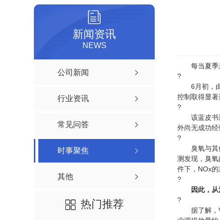
新闻资讯
NEWS
每当夏季来
公司新闻
?
6月初，由中
控制取得显著
行业资讯
?
该蓝皮书还
常见问答
外尚无成功经
?
臭氧与其他污
时事聚焦
测发现，臭氧
件下，NOx
其他
?
因此，从
?
热门推荐
据了解，VO