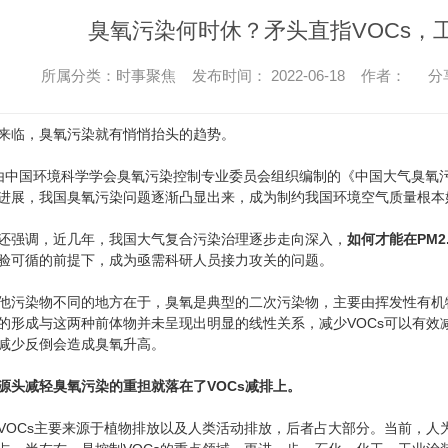
金武士UPS电源
科华蓄电池
臭氧污染何时休？矛头直指VOCs，
所属分类：时事聚焦 发布时间： 2022-06-18 作者：
分
临，臭氧污染就有悄悄抬头的趋势。
国环境科学学会臭氧污染控制专业委员会组织编制的《中国大气臭氧污染防治
进展，我国臭氧污染问题逐渐凸显出来，成为制约我国环境空气质量根本
强调，近几年，我国大气复合污染治理逐步走向深入，
如何才能在PM
验可循的前提下，成为亟需科研人员接力攻关的问题。
染物不同的地方在于，臭氧是典型的二次污染物，主要由挥发性有机物(V
的形成与这两种前体物并未呈现出明显的线性关系，减少VOCs可以有效
的减少反倒会造成臭氧升高。
源头减轻臭氧污染的重担就落在了VOCs减排上。
Cs主要来源于植物排放以及人类活动排放，后者占大部分。当前，人为