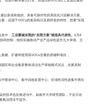
装、包装印刷等重点行业，排放出的VOCs占工业源总量的
，难以形成有效的、具备可操作性的系统化污染解决方案。
案，还源于VOCs的复杂组分及易挥发的特性，想要*实现
这其中，
工业重城东莞的“东莞方案”就很具代表性。
6月8
污染协同控制，组织实施推动产业产品绿色提升九大举措。主
APC 在线式SURT10000UXICH（10KVA）长机
新建、扩建和使用高VOCs含量的原辅料项目；
业园区和企业集群整体清洁生产审核模式试点，在家具制
；
集中喷涂中心、集中回收处置中心、区域性活性炭集中再生
染的技术也在推进当中。如南开大学研究团队，于近日在
臭氧治理水平提升。