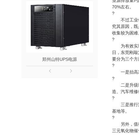
业源排放量约
70%左右。
?
不过工业领域
究其原因，既
收集较为困难
?
为有效实现V
日，东莞刚敲
要分为三个方
郑州山特UPS电源
松下电池1
?
一是抬高准入
?
二是升级现有
造、汽车维修
?
三是推行污染
基地等。
?
另外，值得一
三元氧化物催