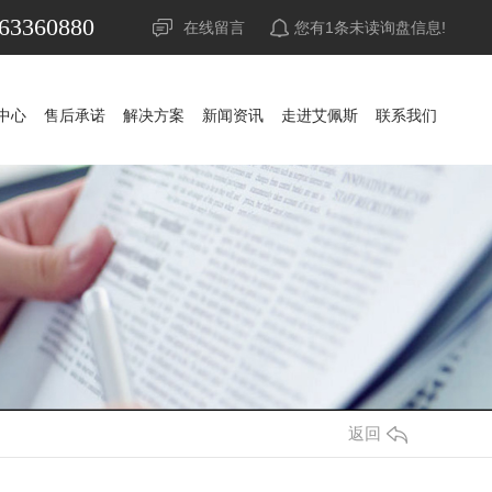
63360880
在线留言
您有
1
条未读询盘信息!
中心
售后承诺
解决方案
新闻资讯
走进艾佩斯
联系我们
中心
售后承诺
解决方案
新闻资讯
走进艾佩斯
联系我们
UPS电源
公司新闻
山特UPS电源
公司新闻
蓄电池
行业资讯
科华UPS电源
山特蓄电池
行业资讯
精密空调
常见问答
科士达UPS电源
山特精密空调
松下蓄电池
常见问答
调
稳压器
时事聚焦
维谛艾默生精密空调
APC UPS电源
赛能蓄电池
时事聚焦
防雷器
其他
施耐德UPS电源
耐力赛蓄电池
其他
源
发电机组
维谛艾默生UPS电源
阿里山蓄电池
返回
池
机房
维谛艾默生蓄电池
华为UPS电源