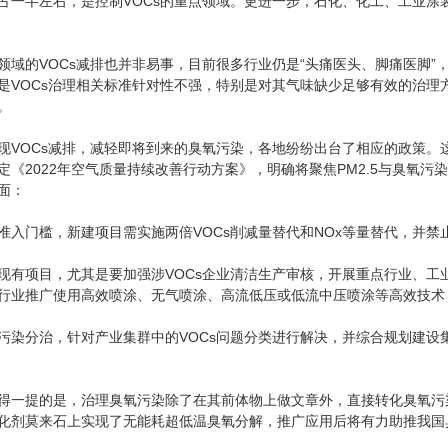
占一半左右，是控制VOCs的重点领域。更进一步，石化、化工、工业涂
的VOCs减排也并非易事，目前很多行业仍是“头痛医头、脚痛医脚”
是VOCs治理相关标准针对性不强，特别是对其气味缺少足够有效的治理方
。
OCs减排，减轻即将到来的臭氧污染，各地纷纷出台了相应的政策。
定《2022年空气质量持续改善行动方案》，明确将聚焦PM2.5与臭氧
面：
2V7AH
松下电池12V17AH
门槛，新建项目需实施两倍VOCs削减量替代和NOx等量替代，并禁止
项目，尤其是要加强涉VOCs企业清洁生产审核，开展重点行业、工
行业推广使用高效喷涂、无气喷涂、高流低压或低流中压喷涂等高效技术
分治，针对产业集群中的VOCs问题分类进行解决，并综合规划建设
提的是，治理臭氧污染除了在其前体物上做文章外，直接转化臭氧污
化剂莫来石上实现了无能耗超低温臭氧分解，推广应用后将有力助推我国