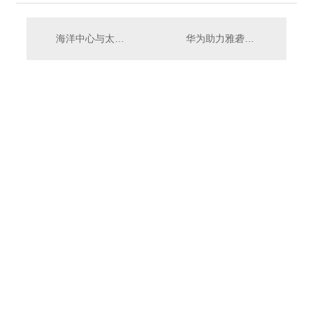
海洋中心与太湖东海局签署合作框架协议
华为助力雅砻江公司打造***大、海拔*高水光互补电站