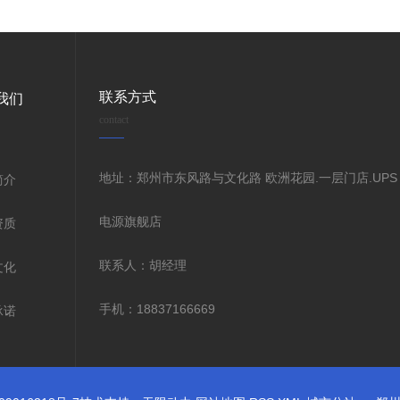
联系方式
我们
contact
地址：郑州市东风路与文化路 欧洲花园.一层门店.UPS
简介
电源旗舰店
资质
联系人：胡经理
文化
手机：18837166669
承诺