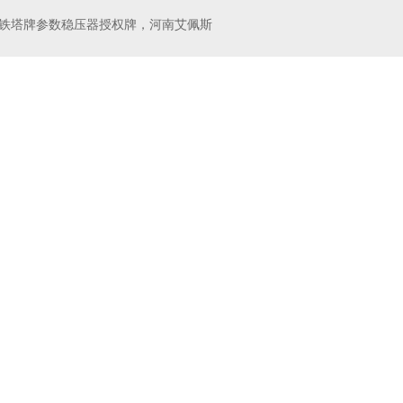
金武士UPS电源
科华蓄电池
铁塔牌参数稳压器授权牌，河南艾佩斯
2V7AH
松下电池12V17AH