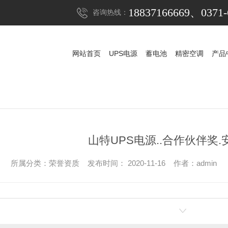
18837166669、0371-
咨询热线：
网站首页
UPS电源
蓄电池
精密空调
产品
网站首页
UPS电源
蓄电池
精密空调
产品
UPS电源
山特UPS电源
蓄电池
科华UPS电源
山特蓄电池
精密空调
科士达UPS电源
山特精密空调
松下蓄电池
山特UPS电源..合作伙伴奖
稳压器
维谛艾默生精密空
APC UPS电源
赛能蓄电池
所属分类：荣誉资质 发布时间： 2020-11-16 作者：admin
防雷器
施耐德UPS电源
耐力赛蓄电池
发电机组
维谛艾默生UPS电
阿里山蓄电池
机房
维谛艾默生蓄电
华为UPS电源