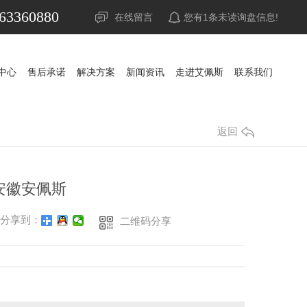
63360880
在线留言
您有
1
条未读询盘信息!
中心
售后承诺
解决方案
新闻资讯
走进艾佩斯
联系我们
中心
售后承诺
解决方案
新闻资讯
走进艾佩斯
联系我们
UPS电源
公司新闻
山特UPS电源
公司新闻
返回
蓄电池
行业资讯
科华UPS电源
山特蓄电池
行业资讯
精密空调
常见问答
科士达UPS电源
山特精密空调
松下蓄电池
常见问答
.安徽安佩斯
调
稳压器
时事聚焦
维谛艾默生精密空调
APC UPS电源
赛能蓄电池
时事聚焦
分享到：
二维码分享
防雷器
其他
施耐德UPS电源
耐力赛蓄电池
其他
源
发电机组
维谛艾默生UPS电源
阿里山蓄电池
池
机房
维谛艾默生蓄电池
华为UPS电源