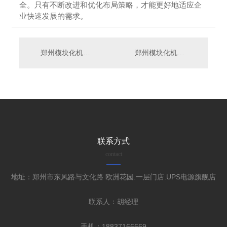
全。只有不断改进和优化布局策略，才能更好地适应企
业快速发展的需求。
郑州模块化机房的安全性能与应急预案探讨
郑州模块化机房建设指南及成本分析
联系方式
contact
地址：郑州市东风路与文化路 欧洲花园.一层门店.UPS电源旗舰店
联系人：胡经理
手机：18837166669