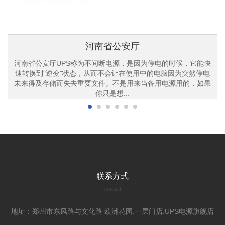
河南省公安厅
河南省公安厅UPS称为不间断电源，是因为停电的时候，它能快
速转换到"逆变"状态，从而不会让在使用中的电脑因为突然停电
未来得及存储而失去重要文件。不是用来当备用电源用的，如果
你只是想...
联系方式
contact
地址：郑州市东风路与文化路 欧洲花园.一层门店.UPS电源旗舰店