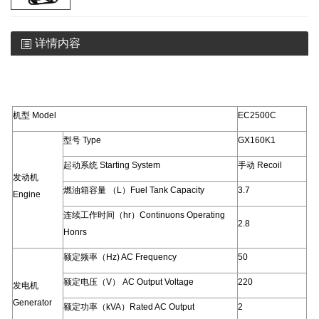
详情内容
机型
Model
EC2500C
型号
Type
GX160K1
起动系统
Starting System
手动
Recoil
发动机
燃油箱容量
（
L
）
Fuel Tank Capacity
3.7
Engine
连续工作时间（
hr
）
Continuons Operating
2.8
Honrs
额定频率（
Hz) AC Frequency
50
额定电压（
V
）
AC Output Voltage
220
发电机
Generator
额定功率（
kVA
）
Rated AC Output
2