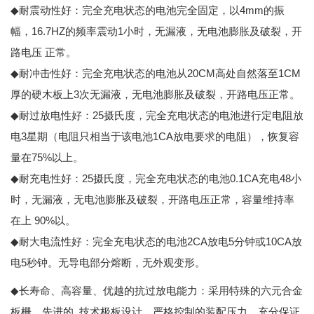
◆
4mm
耐震动性好：完全充电状态的电池完全固定，以
的振
16.7HZ
1
幅，
的频率震动
小时，无漏液，无电池膨胀及破裂，开
路电压 正常。
◆
20CM
1CM
耐冲击性好：完全充电状态的电池从
高处自然落至
3
厚的硬木板上
次无漏液，无电池膨胀及破裂，开路电压正常。
◆
25
耐过放电性好：
摄氏度，完全充电状态的电池进行定电阻放
3
1CA
电
星期（电阻只相当于该电池
放电要求的电阻），恢复容
75%
。
量在
以上
◆
25
0.1CA
48
耐充电性好：
摄氏度，完全充电状态的电池
充电
小
时，无漏液，无电池膨胀及破裂，开路电压正常，容量维持率
9
0%
。
在上
以
◆
2CA
5
10CA
耐大电流性好：完全充电状态的电池
放电
分钟或
放
5
电
秒钟。无导电部分熔断，无外观变形。
◆
长寿命、高容量、优越的抗过放电能力：采用特殊的六元合金
板栅，先进的..技术极板设计，严格控制的装配压力，充分保证