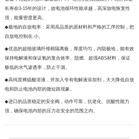
3-15
长寿命
年
的设计，故电池循环性能卓越，高深放电恢复性
强，能量密度更高。
◆
极地的自放电率：采用高品质的原材料和严格的工序控制，把
自放电控制在.小。
◆
优选的超细玻璃纤维棉隔离板，厚度均匀，内阻极地，能有效
ABS
保持电解液和保证氧的复合效率。阻燃、超强
材料，保证
极低的水气渗透率，防止干涸。
◆
高纯度稀硫酸溶液，并加入专有电解液添加剂，大大降低自放
电和防止电池内部的微短路现象。
◆
进口的品质稳定的安全阀，动作可靠，抗老化、抗酸性能力
强，确保电池内部的压力在安全的范围之内。