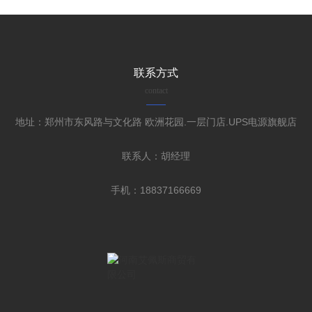
联系方式
contact
地址：郑州市东风路与文化路 欧洲花园.一层门店.UPS电源旗舰店
联系人：胡经理
手机：18837166669