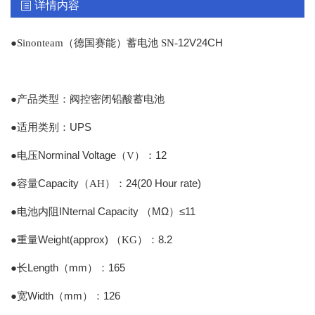
详情内容
●
12V24CH
Sinonteam
（德国赛能）蓄电池
SN-
●产品类型：阀控密闭铅酸蓄电池
●适用类别：UPS
●
Norminal Voltage
12
电压
（
V
）：
●
Capacity
24(20 Hour rate)
容量
（
AH
）
：
●
INternal Capacity （MΩ
≤11
电池内阻
）
●
Weight(approx)
8.2
重量
（
KG
）
：
●
Length（mm
165
长
）：
●
Width（mm
126
宽
）：