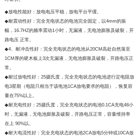
◆
放电性能好：放电电压平稳，放电平台平缓。
◆
4mm
耐震动性好：完全充电状态的电池完全固定，以
的振
16.7HZ
1
幅，
的频率震动
小时，无漏液，无电池膨胀及破裂，开
路电压 正常。
◆4
20CM
、耐冲击性好：完全充电状态的电池从
高处自然落至
1CM
3
厚的硬木板上
次无漏液，无电池膨胀及破裂，开路电压正
常。
◆
25
耐过放电性好：
摄氏度，完全充电状态的电池进行定电阻放
3
1CA
电
星期（电阻只相当于该电池
放电要求的电阻），恢复容
75%
。
量在
以上
◆
25
0.1CA
48
耐充电性好：
摄氏度，完全充电状态的电池
充电
小
时，无漏液，无电池膨胀及破裂，开路电压正常，容量维持率
9
0%
。
在上
以
◆
2CA
5
10CA
耐大电流性好：完全充电状态的电池
放电
分钟或
放