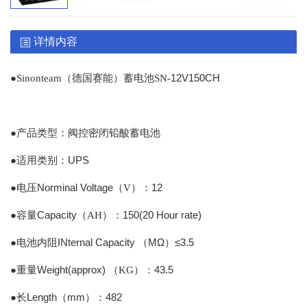
详情内容
●
12V150CH
Sinonteam
（德国赛能）蓄电池
SN-
●产品类型：阀控密闭铅酸蓄电池
●适用类别：UPS
●
Norminal Voltage
12
电压
（
V
）：
●
Capacity
150(20 Hour rate)
容量
（
AH
）
：
●
INternal Capacity （MΩ
≤3.5
电池内阻
）
●
Weight(approx)
43.5
重量
（
KG
）
：
●
Length（mm
482
长
）：