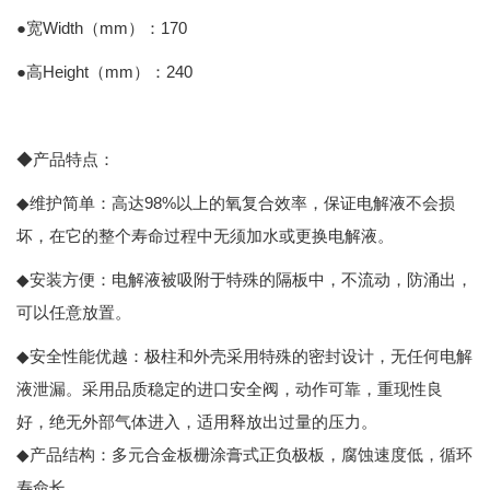
●
Width（mm
170
宽
）：
●
Height（mm
240
高
）：
◆产品特点：
◆
98%
维护简单：高达
以上的氧复合效率，保证电解液不会损
坏，在它的整个寿命过程中无须加水或更换电解液。
◆
安装方便：电解液被吸附于特殊的隔板中，不流动，防涌出，
可以任意放置。
◆
安全性能优越：极柱和外壳采用特殊的密封设计，无任何电解
液泄漏。采用品质稳定的进口安全阀，动作可靠，重现性良
好，绝无外部气体进入，适用释放出过量的压力。
◆
产品结构：多元合金板栅涂膏式正负极板，腐蚀速度低，循环
寿命长。