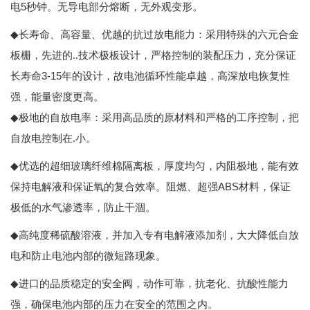
5
电
秒钟。无导电部分熔断，无外观变形。
◆
长寿命、高容量、优越的抗过放电能力：采用特殊的六元合金
板栅，先进的..技术极板设计，严格控制的装配压力，充分保证
3-15
长寿命
年
的设计，故电池循环性能卓越，高深放电恢复性
强，能量密度更高。
◆
极地的自放电率：采用高品质的原材料和严格的工序控制，把
自放电控制在.小。
◆
优选的超细玻璃纤维棉隔离板，厚度均匀，内阻极地，能有效
ABS
保持电解液和保证氧的复合效率。阻燃、超强
材料，保证
极低的水气渗透率，防止干涸。
◆
高纯度稀硫酸溶液，并加入专有电解液添加剂，大大降低自放
电和防止电池内部的微短路现象。
◆
进口的品质稳定的安全阀，动作可靠，抗老化、抗酸性能力
强，确保电池内部的压力在安全的范围之内。