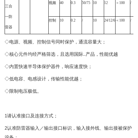
视频
40
0.3
50/75
10
12
＜
100
/
三合
一防
控制
10
0.2
/
10
24/12/6
＜
100
/
雷器
◇电源、视频、控制信号同时保护，通流容量大；
◇核心元件均经严格筛选，且选用国际..产品，性能优越
◇内置快速半导体保护器件，响应速度快；
◇低电容、电感设计，传输性能优越；
◇限制电压极低。
1请认准接口及连接方式；
2认准防雷器输入／输出接口标识，输入接外线、输出接被保护
设备；