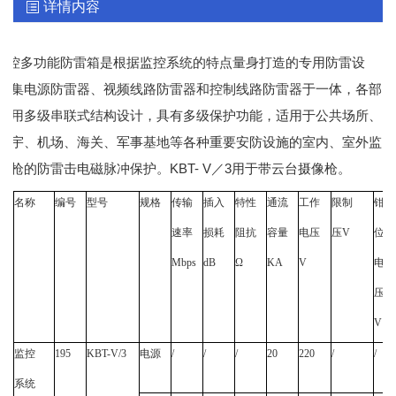
详情内容
监控多功能防雷箱是根据监控系统的特点量身打造的专用防雷设
它集电源防雷器、视频线路防雷器和控制线路防雷器于一体，各部
采用多级串联式结构设计，具有多级保护功能，适用于公共场所、
楼宇、机场、海关、军事基地等各种重要安防设施的室内、室外监
像枪的防雷击电磁脉冲保护。KBT- V／3用于带云台摄像枪。
名称
编号
型号
规格
传输
插入
特性
通流
工作
限制
钳
速率
损耗
阻抗
容量
电压
压
V
位
Mbps
dB
Ω
KA
V
电
压
V
监控
195
KBT-V/3
电源
/
/
/
20
220
/
/
系统