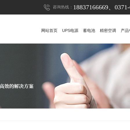
18837166669、0371-
咨询热线：
网站首页
UPS电源
蓄电池
精密空调
产品
网站首页
UPS电源
蓄电池
精密空调
产品
UPS电源
山特UPS电源
蓄电池
科华UPS电源
山特蓄电池
精密空调
科士达UPS电源
山特精密空调
松下蓄电池
稳压器
维谛艾默生精密空
APC UPS电源
赛能蓄电池
防雷器
施耐德UPS电源
耐力赛蓄电池
发电机组
维谛艾默生UPS电
阿里山蓄电池
机房
维谛艾默生蓄电
华为UPS电源