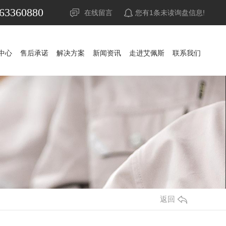
63360880
在线留言
您有
1
条未读询盘信息!
中心
售后承诺
解决方案
新闻资讯
走进艾佩斯
联系我们
中心
售后承诺
解决方案
新闻资讯
走进艾佩斯
联系我们
UPS电源
公司新闻
山特UPS电源
公司新闻
蓄电池
行业资讯
科华UPS电源
山特蓄电池
行业资讯
精密空调
常见问答
科士达UPS电源
山特精密空调
松下蓄电池
常见问答
调
稳压器
时事聚焦
维谛艾默生精密空调
APC UPS电源
赛能蓄电池
时事聚焦
防雷器
其他
施耐德UPS电源
耐力赛蓄电池
其他
源
发电机组
维谛艾默生UPS电源
阿里山蓄电池
返回
池
机房
维谛艾默生蓄电池
华为UPS电源