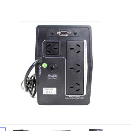
金武士UPS电源
科华蓄电池