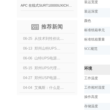
装运宽度
APC 在线式SURT10000UXICH（10KVA）长机
装运深度
颜色
推荐新闻
标准纸箱单元
06-25
从技术到性价比，山特UPS电源是.佳企业级备电方案
标准纸箱重量
06-13
郑州山特UPS电源：国内安防市场口碑表现强劲
SCC规范
06-06
山特UPS电源系列-位置于行业高点
05-15
郑州UPS代理来说说不间断电源如何接线
环境
04-27
郑州USP电源厂家来说一说UPS电源的作用
工作温度
04-04
艾佩斯：什么是UPS电源
工作相对湿度
操作高度
存储温度