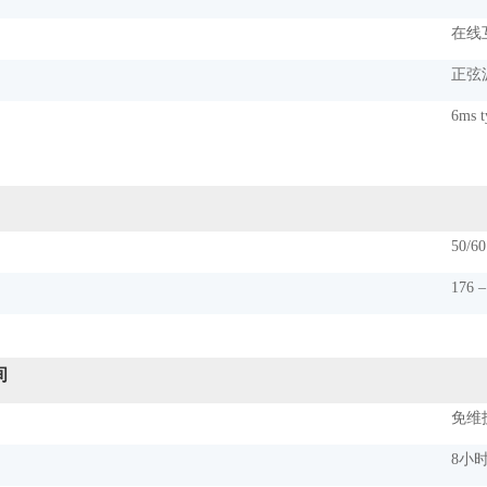
在线
正弦
6ms t
50/6
176 
间
免维
8小