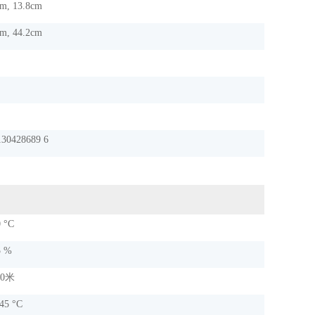
m, 13.8cm
m, 44.2cm
130428689 6
0 °C
5 %
00米
 45 °C