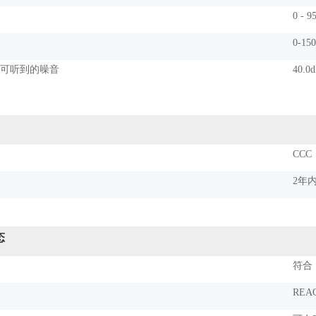
0 - 9
0-15
外可听到的噪音
40.0
CCC
2年
态
符合
REA