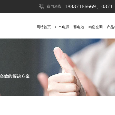
18837166669、0371-
咨询热线：
网站首页
UPS电源
蓄电池
精密空调
产品
网站首页
UPS电源
蓄电池
精密空调
产品
UPS电源
山特UPS电源
蓄电池
科华UPS电源
山特蓄电池
精密空调
科士达UPS电源
山特精密空调
松下蓄电池
稳压器
维谛艾默生精密空
APC UPS电源
赛能蓄电池
防雷器
施耐德UPS电源
耐力赛蓄电池
发电机组
维谛艾默生UPS电
阿里山蓄电池
机房
维谛艾默生蓄电
华为UPS电源