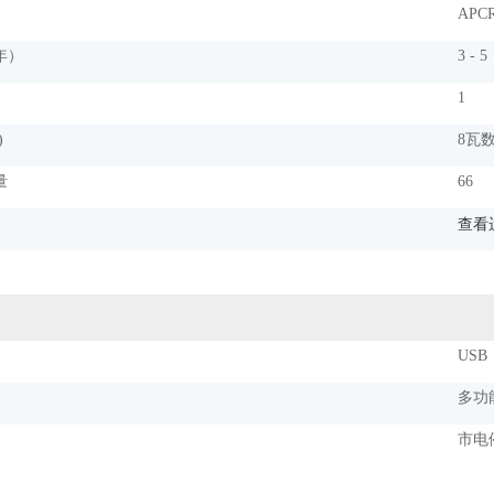
APCR
年）
3 - 5
1
)
8瓦
量
66
查看
）
USB
多功
市电停