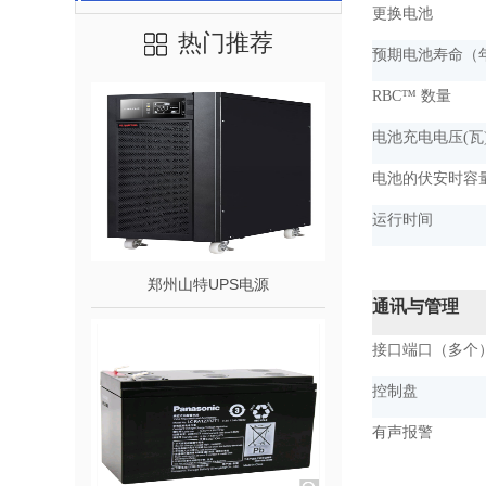
更换电池
热门推荐
预期电池寿命（
RBC™ 数量
电池充电电压(瓦
电池的伏安时容
运行时间
郑州山特UPS电源
通讯与管理
接口端口（多个
控制盘
有声报警