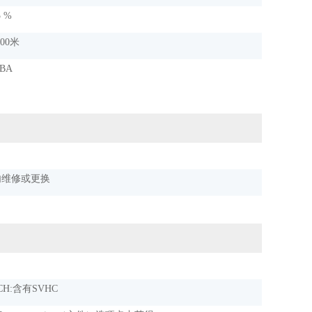
5 %
000米
dBA
内维修或更换
CH:含有SVHC