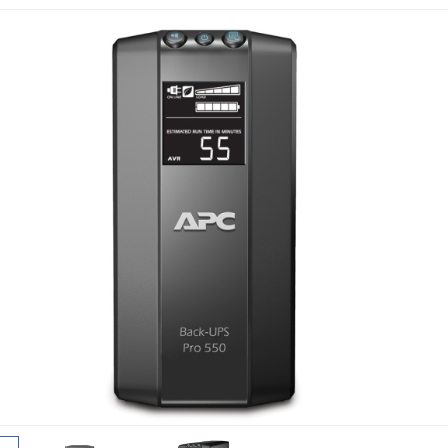
金武士UPS电源
科华蓄电池