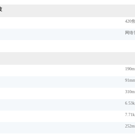
波
420
网络
190m
91mm
310m
6.53k
7.71k
252m