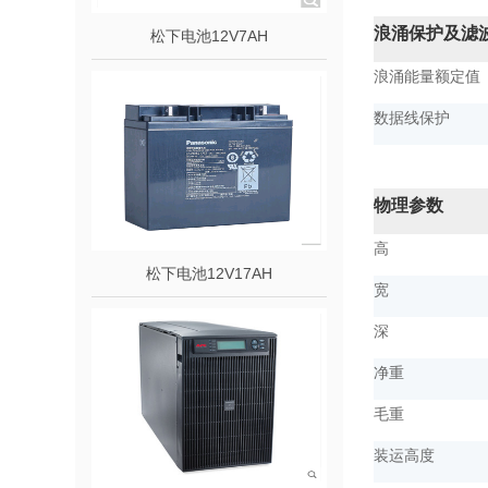
浪涌保护及滤
松下电池12V7AH
浪涌能量额定值
数据线保护
物理参数
高
松下电池12V17AH
宽
深
净重
毛重
装运高度