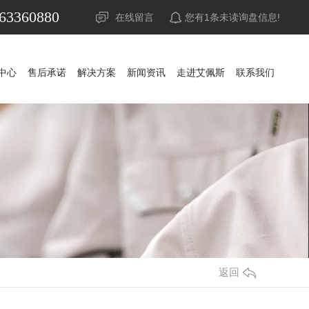
63360880
在线留言
您有
1
条未读询盘信息!
中心
售后承诺
解决方案
新闻资讯
走进艾佩斯
联系我们
中心
售后承诺
解决方案
新闻资讯
走进艾佩斯
联系我们
UPS电源
公司新闻
山特UPS电源
公司新闻
蓄电池
行业资讯
科华UPS电源
山特蓄电池
行业资讯
精密空调
常见问答
科士达UPS电源
山特精密空调
松下蓄电池
常见问答
调
稳压器
时事聚焦
维谛艾默生精密空调
APC UPS电源
赛能蓄电池
时事聚焦
防雷器
其他
施耐德UPS电源
耐力赛蓄电池
其他
源
发电机组
维谛艾默生UPS电源
阿里山蓄电池
返回
池
机房
维谛艾默生蓄电池
华为UPS电源