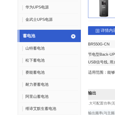
华为UPS电源
金武士UPS电源
详情内
蓄电池
BR550G-CN
山特蓄电池
节电型
Back-UP
松下蓄电池
USB
信号线
,
用
赛能蓄电池
适用范围：
能够
耐力赛蓄电池
输出
阿里山蓄电池
.大可配置功率(瓦
维谛艾默生蓄电池
输出频率(与主频