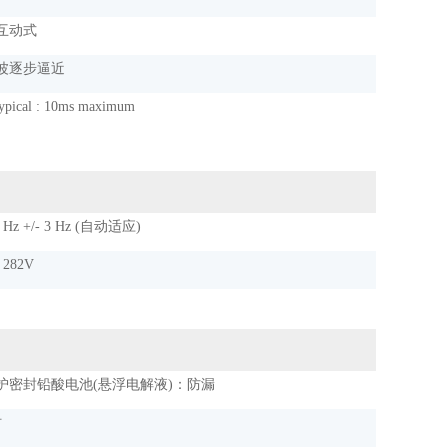
互动式
波逐步逼近
ypical : 10ms maximum
0 Hz +/- 3 Hz (自动适应)
– 282V
护密封铅酸电池(悬浮电解液)：防漏
时