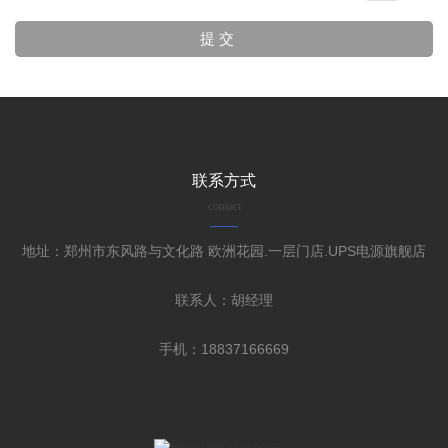
联系方式
contact
地址：郑州市东风路与文化路 欧洲花园.一层门店.UPS电源旗舰店
联系人：胡经理
手机：18837166669