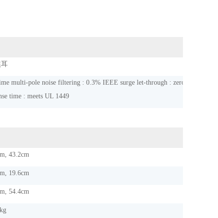
焦耳
time multi-pole noise filtering : 0.3% IEEE surge let-through : zero clamping
nse time : meets UL 1449
m, 43.2cm
m, 19.6cm
m, 54.4cm
kg