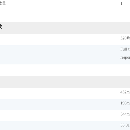
数量
1
波
320
Full 
respo
432m
196m
544m
55.91