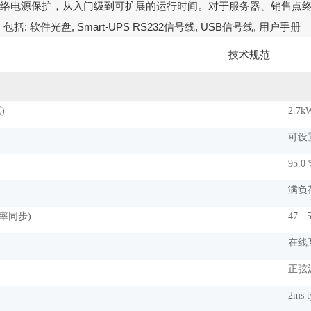
络电源保护，从入门级到可扩展的运行时间。对于服务器、销售点
 包括
:
软件光盘
, Smart-UPS RS232
信号线
, USB
信号线
,
用户手册
技术规范
)
2.7kW
可设置
95.0
满负
率同步)
47 -
在线
正弦
2ms t