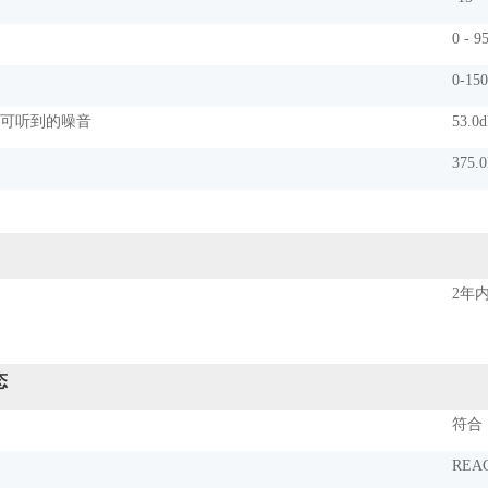
0 - 9
0-15
外可听到的噪音
53.0
375.
2年
态
符合
REA