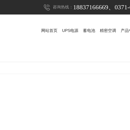
18837166669、0371-
咨询热线：
网站首页
UPS电源
蓄电池
精密空调
产品
网站首页
UPS电源
蓄电池
精密空调
产品
UPS电源
山特UPS电源
蓄电池
科华UPS电源
山特蓄电池
精密空调
科士达UPS电源
山特精密空调
松下蓄电池
稳压器
维谛艾默生精密空
APC UPS电源
赛能蓄电池
防雷器
施耐德UPS电源
耐力赛蓄电池
发电机组
维谛艾默生UPS电
阿里山蓄电池
机房
维谛艾默生蓄电
华为UPS电源