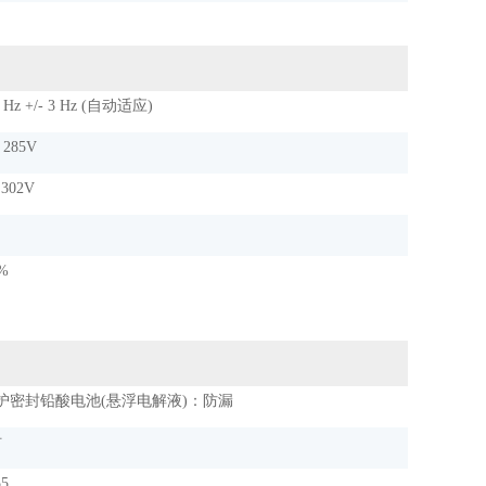
0 Hz +/- 3 Hz (自动适应)
– 285V
 302V
 %
护密封铅酸电池(悬浮电解液)：防漏
时
5