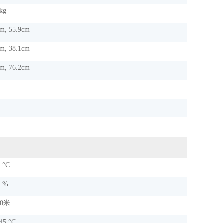
kg
m, 55.9cm
m, 38.1cm
m, 76.2cm
0 °C
5 %
00米
 45 °C