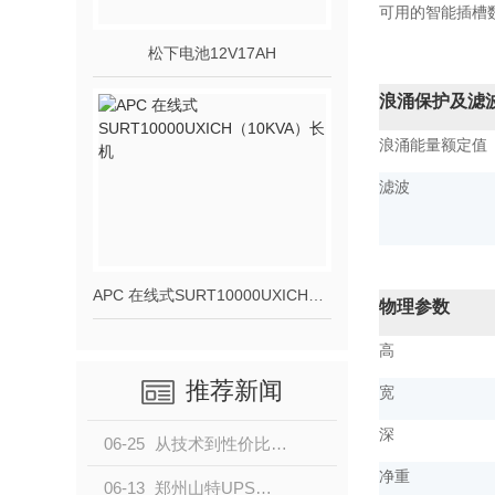
可用的智能插槽
松下电池12V17AH
浪涌保护及滤
浪涌能量额定值
滤波
APC 在线式SURT10000UXICH（10KVA）长机
物理参数
高
推荐新闻
宽
深
06-25
从技术到性价比，山特UPS电源是.佳企业级备电方案
净重
06-13
郑州山特UPS电源：国内安防市场口碑表现强劲