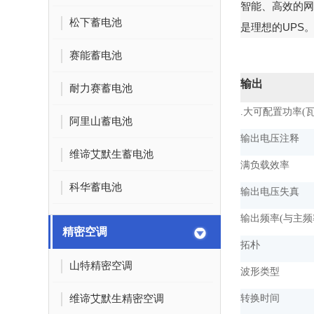
智能、高效的网
松下蓄电池
是理想的
UPS
。
赛能蓄电池
输出
耐力赛蓄电池
.大可配置功率(瓦
阿里山蓄电池
输出电压注释
维谛艾默生蓄电池
满负载效率
科华蓄电池
输出电压失真
输出频率(与主频
精密空调
拓朴
山特精密空调
波形类型
维谛艾默生精密空调
转换时间