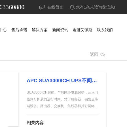
63360880
在线留言
您有
1
条未读询盘信息!
中心
售后承诺
解决方案
新闻资讯
走进艾佩斯
联系我们
中心
售后承诺
解决方案
新闻资讯
走进艾佩斯
联系我们
UPS电源
公司新闻
山特UPS电源
公司新闻
返回
蓄电池
行业资讯
科华UPS电源
山特蓄电池
行业资讯
精密空调
常见问答
科士达UPS电源
山特精密空调
松下蓄电池
常见问答
APC SUA3000ICH UPS不间断电源
调
稳压器
时事聚焦
维谛艾默生精密空调
APC UPS电源
赛能蓄电池
时事聚焦
SUA3000ICH智能、**的网络电源保护，从入门
防雷器
其他
施耐德UPS电源
耐力赛蓄电池
其他
级到可扩展的运行时间。对于服务器、销售点终
端设备、路由器、交换机、集线器和其它网络…
源
发电机组
维谛艾默生UPS电源
阿里山蓄电池
池
机房
维谛艾默生蓄电池
华为UPS电源
相关内容