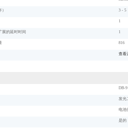
年）
3 - 5
1
扩展的延时时间
1
量
816
查看
）
DB-9 
发光
电池
是的