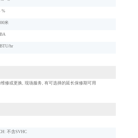
5 %
000米
dBA
0BTU/hr
内维修或更换, 现场服务, 有可选择的延长保修期可用
CH: 不含SVHC