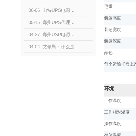
毛重
06-06
山特UPS电源系列-位置于行业高点
装运高度
05-15
郑州UPS代理来说说不间断电源如何接线
装运宽度
04-27
郑州USP电源厂家来说一说UPS电源的作用
装运深度
04-04
艾佩斯：什么是UPS电源
颜色
每个运输托盘上
环境
工作温度
工作相对湿度
操作高度
存储温度