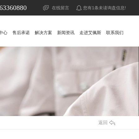
63360880
在线留言
您有
1
条未读询盘信息!
中心
售后承诺
解决方案
新闻资讯
走进艾佩斯
联系我们
UPS电源
山特UPS电源
公司新闻
蓄电池
科华UPS电源
山特蓄电池
行业资讯
精密空调
科士达UPS电源
山特精密空调
松下蓄电池
常见问答
稳压器
维谛艾默生精密空调
APC UPS电源
赛能蓄电池
时事聚焦
防雷器
施耐德UPS电源
耐力赛蓄电池
其他
发电机组
维谛艾默生UPS电源
阿里山蓄电池
返回
机房
维谛艾默生蓄电池
华为UPS电源