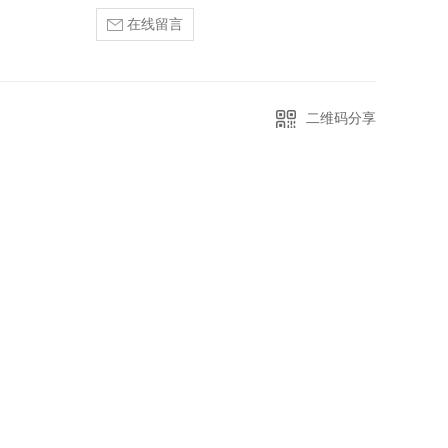
在线留言
二维码分享
源、河南山特UPS电源