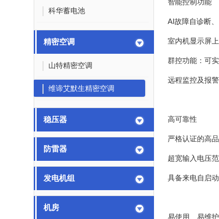
智能控制功能
科华蓄电池
AI
故障自诊断、
室内机显示屏上
精密空调
群控功能：可实
山特精密空调
远程监控及报警
维谛艾默生精密空调
高可靠性
稳压器
严格认证的高品
防雷器
超宽输入电压范
具备来电自启动
发电机组
机房
易使用、易维护