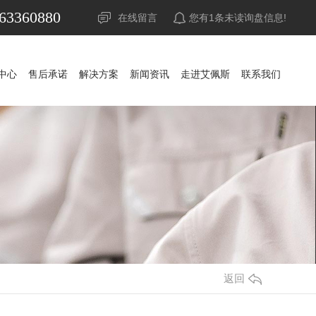
63360880
在线留言
您有
1
条未读询盘信息!
中心
售后承诺
解决方案
新闻资讯
走进艾佩斯
联系我们
中心
售后承诺
解决方案
新闻资讯
走进艾佩斯
联系我们
UPS电源
公司新闻
山特UPS电源
公司新闻
蓄电池
行业资讯
科华UPS电源
山特蓄电池
行业资讯
精密空调
常见问答
科士达UPS电源
山特精密空调
松下蓄电池
常见问答
调
稳压器
时事聚焦
维谛艾默生精密空调
APC UPS电源
赛能蓄电池
时事聚焦
防雷器
其他
施耐德UPS电源
耐力赛蓄电池
其他
源
发电机组
维谛艾默生UPS电源
阿里山蓄电池
返回
池
机房
维谛艾默生蓄电池
华为UPS电源