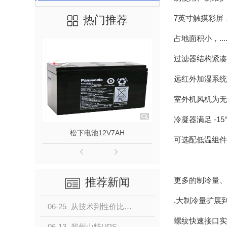
热门推荐
7
英寸触摸彩屏
占地面积小，
...
过滤器结构紧凑
远红外加湿系统
室外机风机为无
冷凝器满足
-15
松下电池12V7AH
松下电
可选配低温组件
更多的制冷量、
推荐新闻
.大制冷量扩展
06-25
从技术到性价比，山特UPS电源是.佳企业级备电方案
螺纹快速接口实
06-13
郑州山特UPS电源：国内安防市场口碑表现强劲