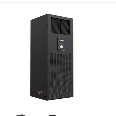
金武士UPS电源
科华蓄电池