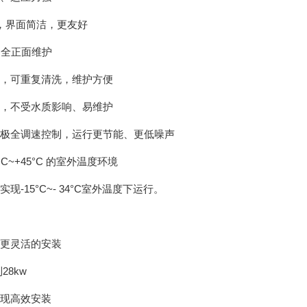
，界面简洁，更友好
.
全正面维护
，可重复清洗，维护方便
，不受水质影响、易维护
极全调速控制，运行更节能、更低噪声
°
C~+45
°
C
的室外温度环境
池12V17AH
APC 在线式SURT10000UXICH（10KVA）长机
实现
-15
°
C~- 34
°
C
室外温度下运行。
更灵活的安装
到
28kw
现高效安装