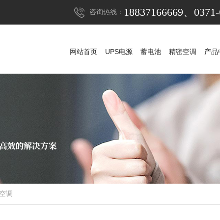
18837166669、0371-
咨询热线：
网站首页
UPS电源
蓄电池
精密空调
产品
网站首页
UPS电源
蓄电池
精密空调
产品
UPS电源
山特UPS电源
蓄电池
科华UPS电源
山特蓄电池
精密空调
科士达UPS电源
山特精密空调
松下蓄电池
稳压器
维谛艾默生精密空
APC UPS电源
赛能蓄电池
防雷器
施耐德UPS电源
耐力赛蓄电池
发电机组
维谛艾默生UPS电
阿里山蓄电池
空调
机房
维谛艾默生蓄电
华为UPS电源