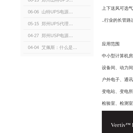
上下送风可选气
06-06
山特UPS电源系列-位置于行业高点
..行业的长管路
05-15
郑州UPS代理来说说不间断电源如何接线
04-27
郑州USP电源厂家来说一说UPS电源的作用
应用范围
04-04
艾佩斯：什么是UPS电源
中小型计算机房
设备间、动力间
户外电子、通讯
变电站、变电所
检验室、检测室