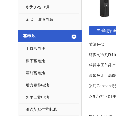
华为UPS电源
金武士UPS电源
详情内
蓄电池
节能环保
山特蓄电池
环保制冷剂
R41
松下蓄电池
获得中国节能产
赛能蓄电池
高显热比、高能
耐力赛蓄电池
采用
Copeland
选配节能卡组件
阿里山蓄电池
维谛艾默生蓄电池