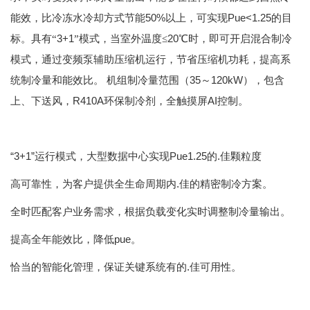
50%
Pue<1.25
能效，比冷冻水冷却方式节能
以上，可实现
的目
3+1
20
标。具有“
”模式，当室外温度≤
℃时，即可开启混合制冷
模式，通过变频泵辅助压缩机运行，节省压缩机功耗，提高系
35
120kW
统制冷量和能效比。 机组制冷量范围（
～
），包含
R410A
AI
上、下送风，
环保制冷剂，全触摸屏
控制。
“3+1”运行模式，大型数据中心实现Pue1.25的.佳颗粒度
高可靠性，为客户提供全生命周期内.佳的精密制冷方案。
全时匹配客户业务需求，根据负载变化实时调整制冷量输出。
pue。
提高全年能效比，降低
恰当的智能化管理，保证关键系统有的.佳可用性。