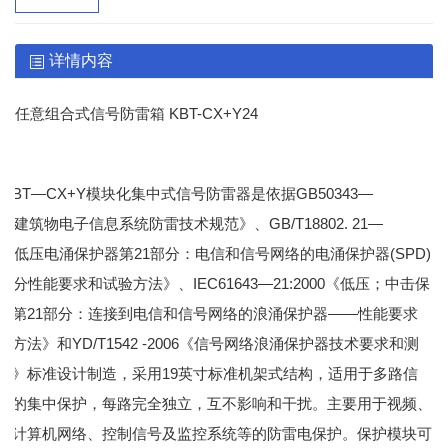
详情内容
任意组合式信号防雷箱
KBT-CX+Y24
KBT—CX+Y模块化集中式信号防雷器是依据GB50343—
04《建筑物电子信息系统防雷技术规范》、GB/T18802. 21—
04《低压电涌保护器第21部分：电信和信号网络的电涌保护器(SPD)
1部分性能要求和试验方法》、IEC61643—21:2000《低压；中击保
置第21
部分：连接到电信和信号网络的浪涌保护器
——性能要求
验方法》和YD/T1542 -2006《信号网络浪涌保护器技术要求和测
法》标准设计制造，采用19英寸标准机架式结构，适用于多路信
路的集中保护，每路完全独立，互不影响和干扰。主要用于视频、
、计算机网络、控制信号及监控系统等的防雷电保护。保护模块可