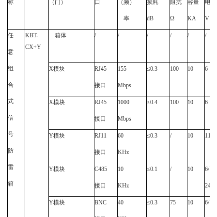
称
（门）
口
（频）
损耗
阻抗
容量
电压
率
dB
Ω
KA
V
任
KBT-
箱体
/
/
/
/
/
/
CX+Y
意
组
X
模块
RJ45
155
≤
0.3
100
10
6
合
接口
Mbps
式
X
模块
RJ45
1000
≤
0.4
100
10
6
信
接口
Mbps
号
Y
模块
RJ11
60
≤
0.3
/
10
110
防
接口
KHz
雷
Y
模块
C485
10
≤
0.1
/
10
6/12/
箱
接口
KHz
24/4
Y
模块
BNC
40
≤
0.3
75
10
6/12