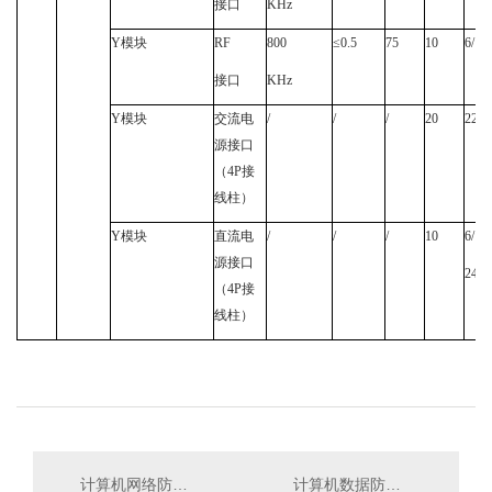
接口
KHz
Y
模块
RF
800
≤
0.5
75
10
6/12
接口
KHz
Y
模块
交流电
/
/
/
20
220
源接口
（
4P
接
线柱）
Y
模块
直流电
/
/
/
10
6/12/
源接口
24/4
（
4P
接
线柱）
计算机网络防雷器 KBT-C100
计算机数据防雷器 KBT-C10DB