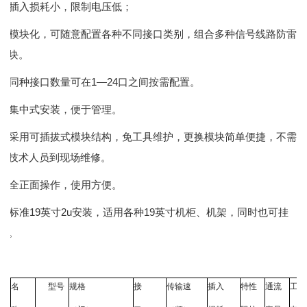
◇插入损耗小，限制电压低；
◇模块化，可随意配置各种不同接口类别，组合多种信号线路防雷
模块。
◇同种接口数量可在1—24口之间按需配置。
◇集中式安装，便于管理。
◇采用可插拔式模块结构，免工具维护，更换模块简单便捷，不需
家技术人员到现场维修。
◇全正面操作，使用方便。
◇标准19英寸2u安装，适用各种19英寸机柜、机架，同时也可挂
装。
名
型号
规格
接
传输速
插入
特性
通流
工作