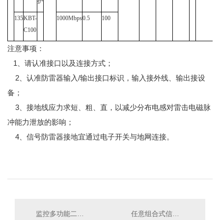
护
135
KBT-
1000Mbps
0.5
100
C100
注意事项：
1、请认准接口以及连接方式；
2、认准防雷器输入/输出接口标识，输入接外线、输出接设
备；
3、接地线应力求短、粗、直，以减少分布电感对雷击电磁脉
冲能力泄放的影响；
4、信号防雷器接地宜通过电子开关与地网连接。
监控多功能二合一防雷器参数
任意组合式信号防雷箱 KBT-CX+Y24