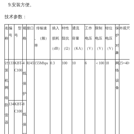
9.安装方便。
技术参数：
名
编
型
规
接口
传输速
插入
特性
通流
工作
限制
钳位
保
外观尺寸
号
号
护
称
格
。（频）
损耗
阻抗
容量
电压
电压
电压
率
对
（
dB
）
（Ω）
（
KA
）
（
V
）
（
V
）
（
V
）
象
计
133
KBT-
4
RJ45
155Mbps
0.3
100
10
6
＜100
18
网
2
5×40×9
算
C100
络
线
机
设
保
网
备
护
络
134
KBT-
8
防
C100
线
雷
器
保